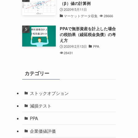
（β）値の計算例
2020年5月11日
マーケットデータ収集
28666
PPAで無形資産を計上した場合
の税効果（繰延税金負債）の考
え方
2020年2月13日
PPA
28431
カテゴリー
ストックオプション
減損テスト
PPA
企業価値評価