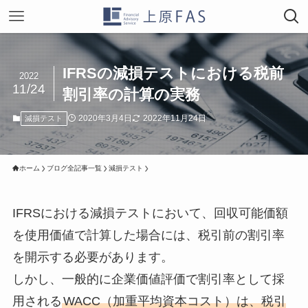
IFRSの減損テストにおける税前
2022
11/24
割引率の計算の実務
2020年3月4日
2022年11月24日
減損テスト
ホーム
ブログ全記事一覧
減損テスト
IFRSにおける減損テストにおいて、回収可能価額
を使用価値で計算した場合には、税引前の割引率
を開示する必要があります。
しかし、一般的に企業価値評価で割引率として採
用される
WACC（加重平均資本コスト）は、税引